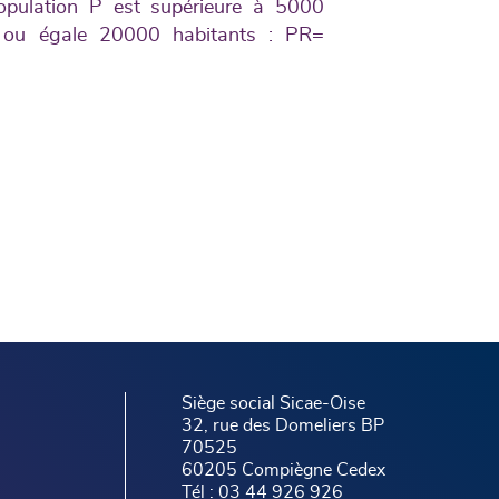
ulation P est supérieure à 5000
re ou égale 20000 habitants : PR=
Siège social Sicae-Oise
32, rue des Domeliers BP
70525
60205 Compiègne Cedex
Tél : 03 44 926 926